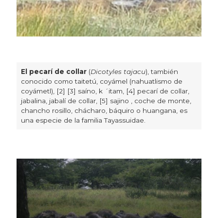
El pecarí de collar
(
Dicotyles tajacu
), también
conocido como taitetú, coyámel (nahuatlismo de
coyámetl), [2] [3] saíno, k ´itam, [4] pecarí de collar,
jabalina, jabalí de collar, [5] sajino , coche de monte,
chancho rosillo, chácharo, báquiro o huangana, es
una especie de la familia Tayassuidae.