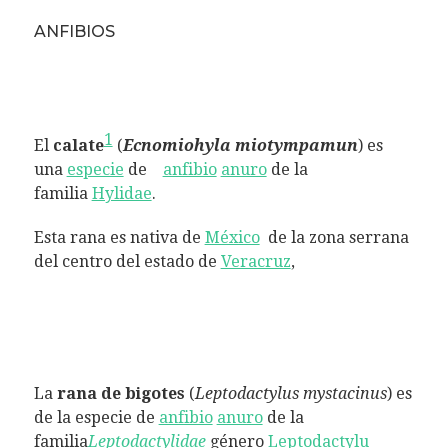
ANFIBIOS
1
El
calate
(
Ecnomiohyla miotympamun
) es
una
especie
de
anfibio
anuro
de la
familia
Hylidae
.
Esta rana es nativa de
México
de la zona serrana
del centro del estado de
Veracruz
,
La
rana de bigotes
(
Leptodactylus
mystacinus
) es
de la especie de
anfibio
anuro
de la
familia
Leptodactylidae
género
Leptodactylu