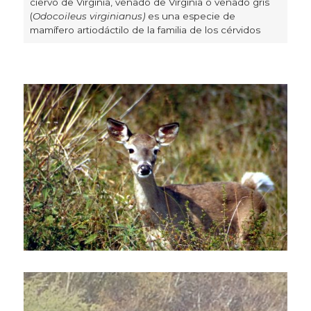
ciervo de Virginia, venado de Virginia o venado gris
(
Odocoileus virginianus)
es una especie de
mamífero artiodáctilo de la familia de los cérvidos