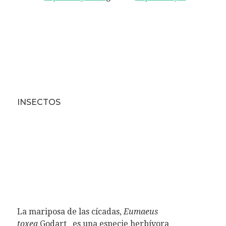
INSECTOS
La mariposa de las cícadas,
Eumaeus
toxea
Godart es una especie herbívora