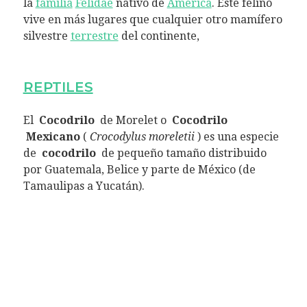
la
familia
Felidae
nativo de
América
. Este felino
vive en más lugares que cualquier otro mamífero
silvestre
terrestre
del continente,
REPTILES
El
Cocodrilo
de Morelet o
Cocodrilo
Mexicano
(
Crocodylus moreletii
) es una especie
de
cocodrilo
de pequeño tamaño distribuido
por Guatemala, Belice y parte de México (de
Tamaulipas a Yucatán).